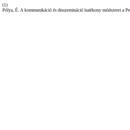
(1)
Pólya, É. A kommunikáció és disszemináció hatékony módszerei a Pro