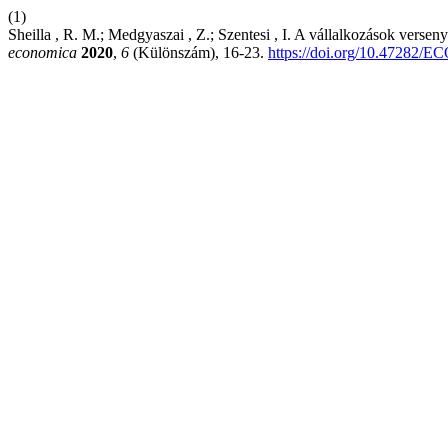
(1)
Sheilla , R. M.; Medgyaszai , Z.; Szentesi , I. A vállalkozások vers
economica
2020
,
6
(Különszám), 16-23.
https://doi.org/10.47282