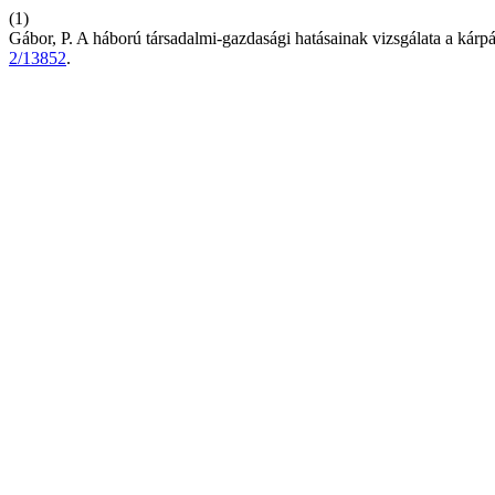
(1)
Gábor, P. A háború társadalmi-gazdasági hatásainak vizsgálata a kárp
2/13852
.