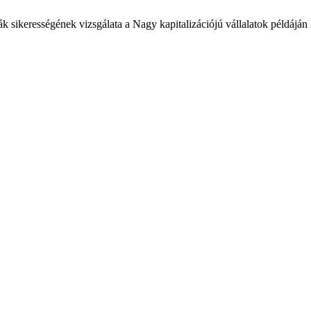
k sikerességének vizsgálata a Nagy kapitalizációjú vállalatok példáján 