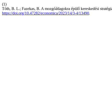
(1)
Tóth, B. L.; Fazekas, B. A mozgóátlagokra épülő kereskedési stratégiá
https://doi.org/10.47282/economica/2023/14/3-4/13490
.