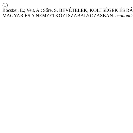
(1)
Böcskei, E.; Veit, A.; Sőre, S. BEVÉTELEK, KÖLTSÉGE
MAGYAR ÉS A NEMZETKÖZI SZABÁLYOZÁSBAN.
economi