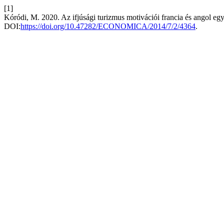
[1]
Kóródi, M. 2020. Az ifjúsági turizmus motivációi francia és angol e
DOI:
https://doi.org/10.47282/ECONOMICA/2014/7/2/4364
.