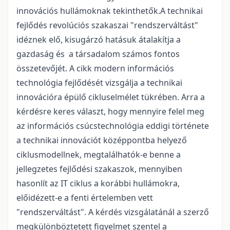
innovációs hullámoknak tekinthetők.A technikai
fejlődés revolúciós szakaszai "rendszerváltást"
idéznek elő, kisugárzó hatásuk átalakítja a
gazdaság és a társadalom számos fontos
összetevőjét. A cikk modern információs
technológia fejlődését vizsgálja a technikai
innovációra épülő cikluselmélet tükrében. Arra a
kérdésre keres választ, hogy mennyire felel meg
az információs csúcstechnológia eddigi története
a technikai innovációt középpontba helyező
ciklusmodellnek, megtalálhatók-e benne a
jellegzetes fejlődési szakaszok, mennyiben
hasonlít az IT ciklus a korábbi hullámokra,
előidézett-e a fenti értelemben vett
"rendszerváltást". A kérdés vizsgálatánál a szerző
megkülönböztetett figyelmet szentel a