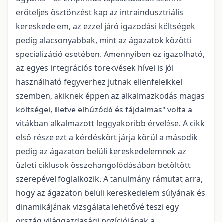
erőteljes ösztönzést kap az intraindusztriális
kereskedelem, az ezzel járó igazodási költségek
pedig alacsonyabbak, mint az ágazatok közötti
specializáció esetében. Amennyiben ez igazolható,
az egyes integrációs törekvések hívei is jól
használható fegyverhez jutnak ellenfeleikkel
szemben, akiknek éppen az alkalmazkodás magas
költségei, illetve elhúzódó és fájdalmas" volta a
vitákban alkalmazott leggyakoribb érvelése. A cikk
első része ezt a kérdéskört járja körül a második
pedig az ágazaton belüli kereskedelemnek az
üzleti ciklusok összehangolódásában betöltött
szerepével foglalkozik. A tanulmány rámutat arra,
hogy az ágazaton belüli kereskedelem súlyának és
dinamikájának vizsgálata lehetővé teszi egy
ország világgazdasági pozíciójának a