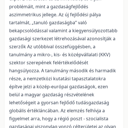
problémáit, mint a gazdaságfejlődés
aszimmetrikus jellege. Az új fejlődési pálya
tartalmát, „tanuló gazdaságba” való
bekapcsolódással valamint a kiegyensúlyozottabb
gazdasági szerkezet létrehozásával azonosítják a
szerzők Az utóbbival összefüggésben, a
tanulmány a mikro-, kis- és középvállalati (KKV)
szektor szerepének felértékelődését
hangsúlyozza. A tanulmány második és harmadik
része, a nemzetközi kutatási tapasztalatokra
építve jelzi a közép-európai gazdaságok, ezen
belül a magyar gazdaság részvételének
lehetőségeit a gyorsan fejlődő tudásgazdaság
globális értékláncában. Az elemzés felhívja a
figyelmet arra, hogy a régió poszt - szocialista
gazdaságai viszonylag vonzó célterületei az olyan