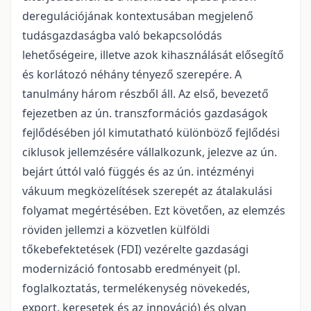
deregulációjának kontextusában megjelenő
tudásgazdaságba való bekapcsolódás
lehetőségeire, illetve azok kihasználását elősegítő
és korlátozó néhány tényező szerepére. A
tanulmány három részből áll. Az első, bevezető
fejezetben az ún. transzformációs gazdaságok
fejlődésében jól kimutatható különböző fejlődési
ciklusok jellemzésére vállalkozunk, jelezve az ún.
bejárt úttól való függés és az ún. intézményi
vákuum megközelítések szerepét az átalakulási
folyamat megértésében. Ezt követően, az elemzés
röviden jellemzi a közvetlen külföldi
tőkebefektetések (FDI) vezérelte gazdasági
modernizáció fontosabb eredményeit (pl.
foglalkoztatás, termelékenység növekedés,
export, keresetek és az innováció) és olyan