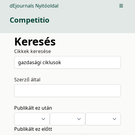
dEjournals Nyitóoldal
Open m
Competitio
Keresés
Cikkek keresése
Szerző által
Publikált ez után
Publikált ez előtt