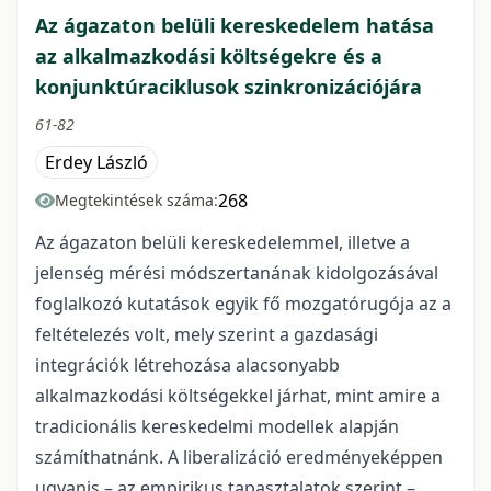
Az ágazaton belüli kereskedelem hatása
az alkalmazkodási költségekre és a
konjunktúraciklusok szinkronizációjára
61-82
Erdey László
268
Megtekintések száma:
Az ágazaton belüli kereskedelemmel, illetve a
jelenség mérési módszertanának kidolgozásával
foglalkozó kutatások egyik fő mozgatórugója az a
feltételezés volt, mely szerint a gazdasági
integrációk létrehozása alacsonyabb
alkalmazkodási költségekkel járhat, mint amire a
tradicionális kereskedelmi modellek alapján
számíthatnánk. A liberalizáció eredményeképpen
ugyanis – az empirikus tapasztalatok szerint –