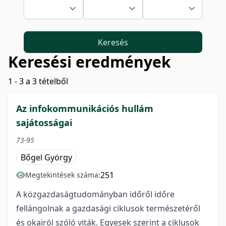
Keresés
Keresési eredmények
1 - 3 a 3 tételből
Az infokommunikációs hullám
sajátosságai
73-95
Bőgel György
251
Megtekintések száma:
A közgazdaságtudományban időről időre
fellángolnak a gazdasági ciklusok természetéről
és okairól szóló viták. Egyesek szerint a ciklusok