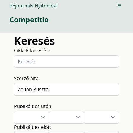
dEjournals Nyitóoldal
Open m
Competitio
Keresés
Cikkek keresése
Szerző által
Publikált ez után
Publikált ez előtt