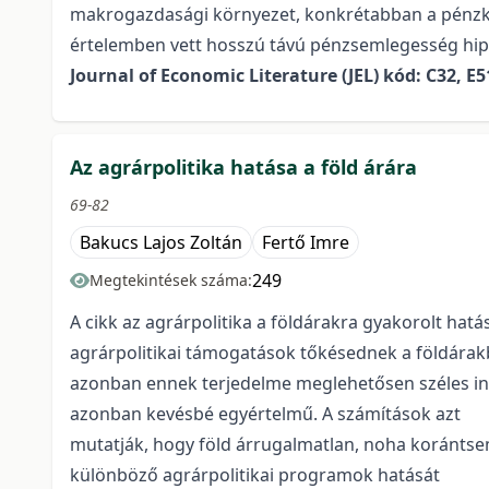
makrogazdasági környezet, konkrétabban a pénzkínál
értelemben vett hosszú távú pénzsemlegesség hipo
Journal of Economic Literature (JEL) kód: C32, E5
Az agrárpolitika hatása a föld árára
69-82
Bakucs Lajos Zoltán
Fertő Imre
249
Megtekintések száma:
A cikk az agrárpolitika a földárakra gyakorolt ha
agrárpolitikai támogatások tőkésednek a földárak
azonban ennek terjedelme meglehetősen széles int
azonban kevésbé egyértelmű. A számítások azt
mutatják, hogy föld árrugalmatlan, noha korántsem 
különböző agrárpolitikai programok hatását