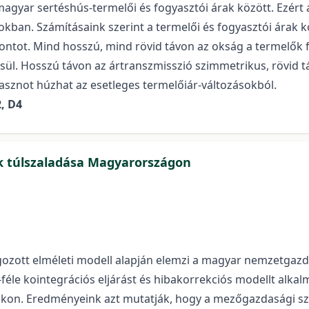
magyar sertéshús-termelői és fogyasztói árak között. Ezért
rokban. Számításaink szerint a termelői és fogyasztói árak
ontot. Mind hosszú, mind rövid távon az okság a termelők fel
l. Hosszú távon az ártranszmisszió szimmetrikus, rövid tá
asznot húzhat az esetleges termelőiár-változásokból.
2, D4
k túlszaladása Magyarországon
olgozott elméleti modell alapján elemzi a magyar nemzetgaz
féle kointegrációs eljárást és hibakorrekciós modellt alka
jukon. Eredményeink azt mutatják, hogy a mezőgazdasági s