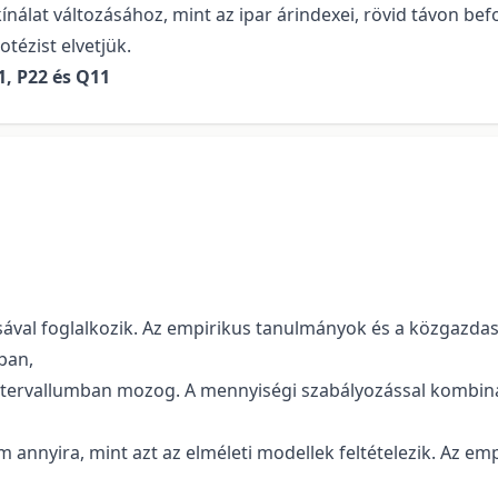
at változásához, mint az ipar árindexei, rövid távon befoly
tézist elvetjük.
1, P22 és Q11
tásával foglalkozik. Az empirikus tanulmányok és a közgazd
ban,
ervallumban mozog. A mennyiségi szabályozással kombinált
annyira, mint azt az elméleti modellek feltételezik. Az emp