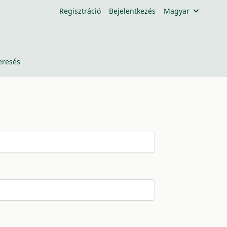
Regisztráció
Bejelentkezés
Magyar
eresés