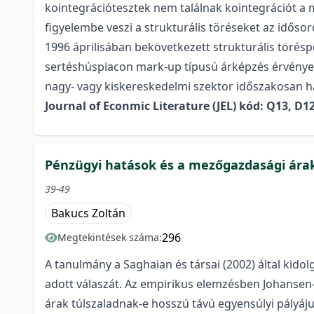
kointegrációtesztek nem találnak kointegrációt a 
figyelembe veszi a strukturális töréseket az időso
1996 áprilisában bekövetkezett strukturális törésp
sertéshúspiacon mark-up típusú árképzés érvényesü
nagy- vagy kiskereskedelmi szektor időszakosan h
Journal of Econmic Literature (JEL) kód: Q13, D1
Pénzügyi hatások és a mezőgazdasági ára
39-49
Bakucs Zoltán
296
Megtekintések száma:
A tanulmány a Saghaian és társai (2002) által kid
adott válaszát. Az empirikus elemzésben Johansen-
árak túlszaladnak-e hosszú távú egyensúlyi pályá