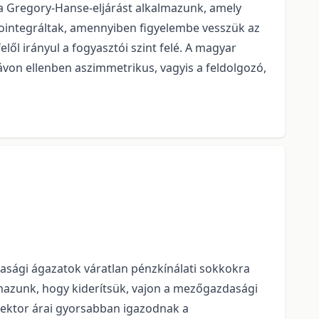
 a Gregory-Hanse-eljárást alkalmazunk, amely
 kointegráltak, amennyiben figyelembe vesszük az
ől irányul a fogyasztói szint felé. A magyar
von ellenben aszimmetrikus, vagyis a feldolgozó,
dasági ágazatok váratlan pénzkínálati sokkokra
lmazunk, hogy kiderítsük, vajon a mezőgazdasági
zektor árai gyorsabban igazodnak a