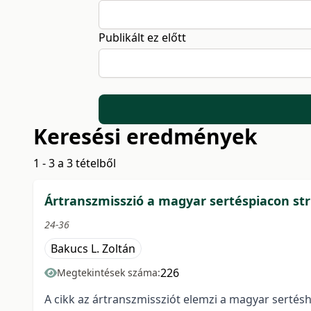
Publikált ez előtt
Keresési eredmények
1 - 3 a 3 tételből
Ártranszmisszió a magyar sertéspiacon str
24-36
Bakucs L. Zoltán
226
Megtekintések száma:
A cikk az ártranszmissziót elemzi a magyar sertésh