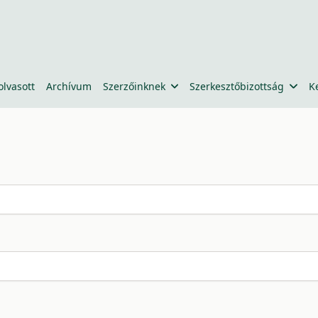
olvasott
Archívum
Szerzőinknek
Szerkesztőbizottság
K