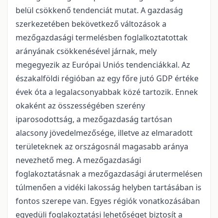
belül csökkenő tendenciát mutat. A gazdaság
szerkezetében bekövetkező változások a
mezőgazdasági termelésben foglalkoztatottak
arányának csökkenésével járnak, mely
megegyezik az Európai Uniós tendenciákkal. Az
északalföldi régióban az egy főre jutó GDP értéke
évek óta a legalacsonyabbak közé tartozik. Ennek
okaként az összességében szerény
iparosodottság, a mezőgazdaság tartósan
alacsony jövedelmezősége, illetve az elmaradott
területeknek az országosnál magasabb aránya
nevezhető meg. A mezőgazdasági
foglakoztatásnak a mezőgazdasági árutermelésen
túlmenően a vidéki lakosság helyben tartásában is
fontos szerepe van. Egyes régiók vonatkozásában
egyedüli foglakoztatási lehetőséget biztosít a