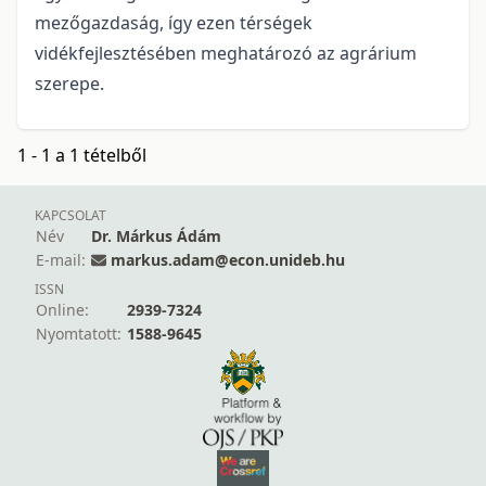
mezőgazdaság, így ezen térségek
vidékfejlesztésében meghatározó az agrárium
szerepe.
1 - 1 a 1 tételből
KAPCSOLAT
Név
Dr. Márkus Ádám
E-mail:
markus.adam@econ.unideb.hu
ISSN
Online:
2939-7324
Nyomtatott:
1588-9645