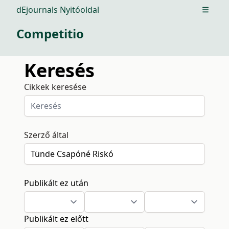
dEjournals Nyitóoldal
Open m
Competitio
Keresés
Cikkek keresése
Szerző által
Publikált ez után
Publikált ez előtt