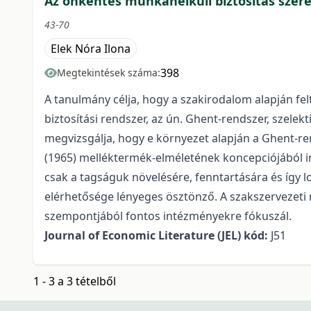
Az önkéntes munkanélküli biztosítás sze
43-70
Elek Nóra Ilona
398
Megtekintések száma:
A tanulmány célja, hogy a szakirodalom alapján fe
biztosítási rendszer, az ún. Ghent-rendszer, szele
megvizsgálja, hogy e környezet alapján a Ghent-r
(1965) melléktermék-elméletének koncepciójából i
csak a tagságuk növelésére, fenntartására és így
elérhetősége lényeges ösztönző. A szakszervezeti
szempontjából fontos intézményekre fókuszál.
Journal of Economic Literature (JEL) kód:
J51
1 - 3 a 3 tételből