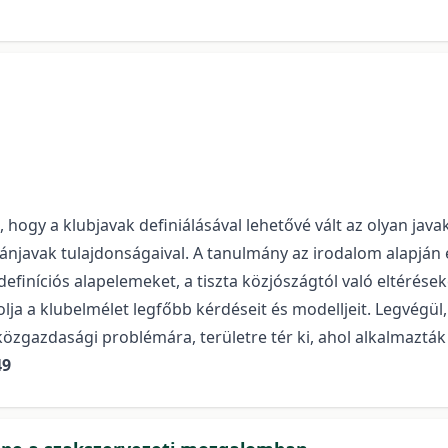
 hogy a klubjavak definiálásával lehetővé vált az olyan ja
ánjavak tulajdonságaival. A tanulmány az irodalom alapján e
efiníciós alapelemeket, a tiszta közjószágtól való eltéréseke
a a klubelmélet legfőbb kérdéseit és modelljeit. Legvégül,
özgazdasági problémára, területre tér ki, ahol alkalmazták 
49