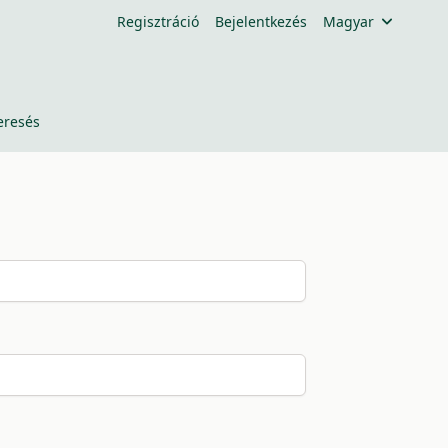
Regisztráció
Bejelentkezés
Magyar
eresés