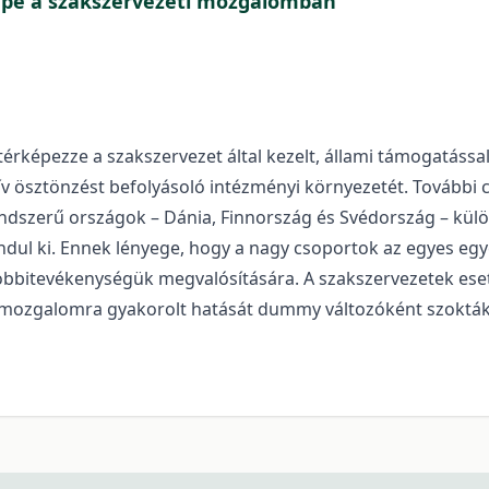
repe a szakszervezeti mozgalomban
ltérképezze a szakszervezet által kezelt, állami támogatás
ktív ösztönzést befolyásoló intézményi környezetét. További
endszerű országok – Dánia, Finnország és Svédország – kü
ndul ki. Ennek lényege, hogy a nagy csoportok az egyes e
 lobbitevékenységük megvalósítására. A szakszervezetek es
 mozgalomra gyakorolt hatását dummy változóként szokták v