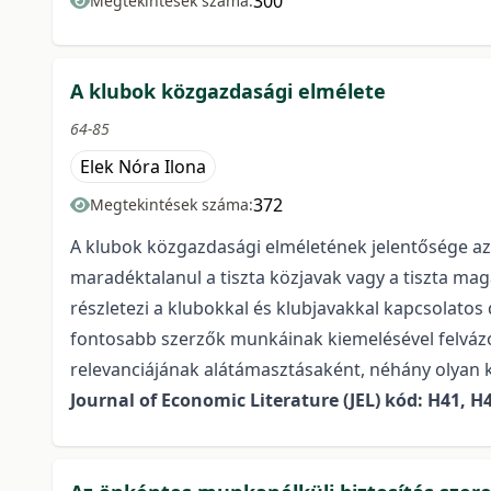
300
Megtekintések száma:
A klubok közgazdasági elmélete
64-85
Elek Nóra Ilona
372
Megtekintések száma:
A klubok közgazdasági elméletének jelentősége az,
maradéktalanul a tiszta közjavak vagy a tiszta mag
részletezi a klubokkal és klubjavakkal kapcsolatos d
fontosabb szerzők munkáinak kiemelésével felvázolj
relevanciájának alátámasztásaként, néhány olyan k
Journal of Economic Literature (JEL) kód: H41, H