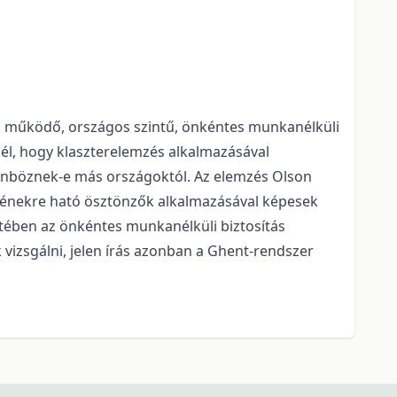
sal működő, országos szintű, önkéntes munkanélküli
 cél, hogy klaszterelemzés alkalmazásával
lönböznek-e más országoktól. Az elemzés Olson
gyénekre ható ösztönzők alkalmazásával képesek
etében az önkéntes munkanélküli biztosítás
izsgálni, jelen írás azonban a Ghent-rendszer