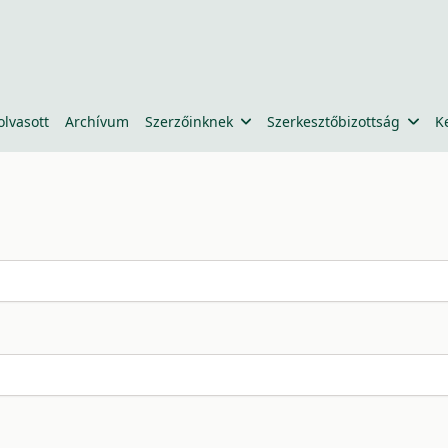
olvasott
Archívum
Szerzőinknek
Szerkesztőbizottság
K