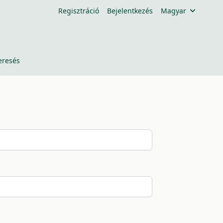
Regisztráció
Bejelentkezés
Magyar
eresés