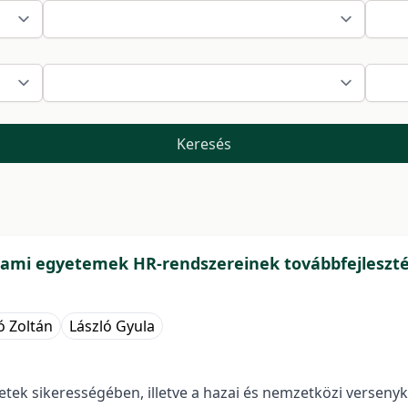
Keresés
lami egyetemek HR-rendszereinek továbbfejleszté
ó Zoltán
László Gyula
zetek sikerességében, illetve a hazai és nemzetközi verse