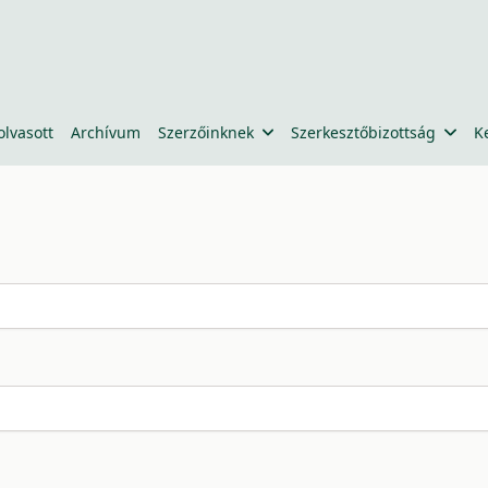
olvasott
Archívum
Szerzőinknek
Szerkesztőbizottság
K