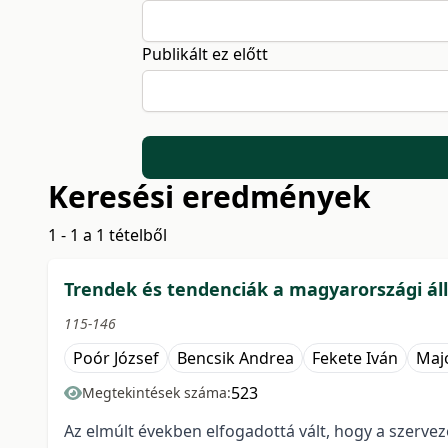
Publikált ez előtt
Keresési eredmények
1 - 1 a 1 tételből
Trendek és tendenciák a magyarországi ál
115-146
Poór József
Bencsik Andrea
Fekete Iván
Maj
523
Megtekintések száma:
Az elmúlt években elfogadottá vált, hogy a szerve