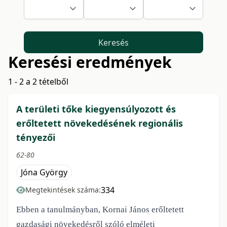
Keresés
Keresési eredmények
1 - 2 a 2 tételből
A területi tőke kiegyensúlyozott és
erőltetett növekedésének regionális
tényezői
62-80
Jóna György
334
Megtekintések száma:
Ebben a tanulmányban, Kornai János erőltetett
gazdasági növekedésről szóló elmé­
leti