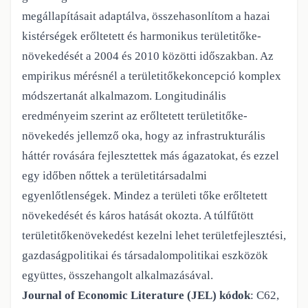
megállapításait adaptálva, összehasonlítom a hazai
kistérségek erőltetett és
harmo
nikus területitőke­
növekedését a 2004 és 2010 közötti időszakban. Az
empi­
rikus mérésnél a területitőke­koncepció komplex
módszertanát alkalmazom. Longi­
tudinális
eredményeim szerint az erőltetett területitőke­
növekedés jellemző oka,
hogy az infrastrukturális
háttér rovására fejlesztettek más ágazatokat, és ezzel
egy
időben nőttek a területi­társadalmi
egyenlőtlenségek. Mindez a területi tőke erőltetett
növekedését és káros hatását okozta. A túlfűtött
területitőke­növekedést kezelni
lehet területfejlesztési,
gazdaságpolitikai és társadalompolitikai eszközök
együttes,
összehangolt alkalmazásával.
Journal of Economic Literature (JEL) kódok
:
C62,