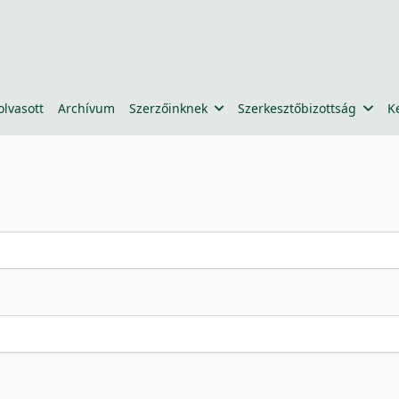
olvasott
Archívum
Szerzőinknek
Szerkesztőbizottság
K