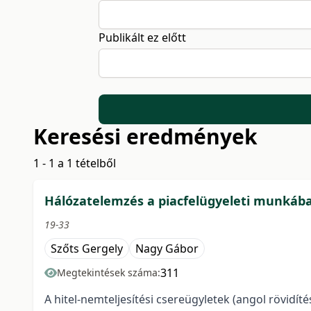
Publikált ez előtt
Keresési eredmények
1 - 1 a 1 tételből
Hálózatelemzés a piacfelügyeleti munkáb
19-33
Szőts Gergely
Nagy Gábor
311
Megtekintések száma:
A hitel-nemteljesítési csereügyletek (angol rövidít