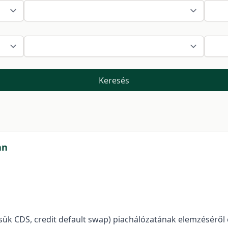
Keresés
an
ésük CDS, credit default swap) piachálózatának elemzéséről 