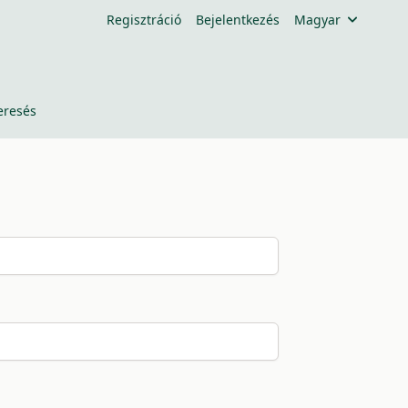
Regisztráció
Bejelentkezés
Magyar
eresés