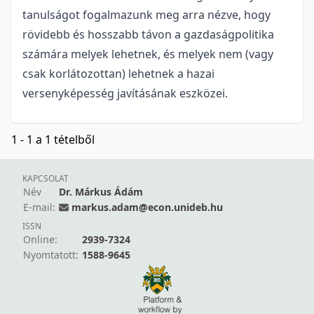
tanulságot fogalmazunk meg arra nézve, hogy
rövidebb és hosszabb távon a gazdaságpolitika
számára melyek lehetnek, és melyek nem (vagy
csak korlátozottan) lehetnek a hazai
versenyképesség javításának eszközei.
1 - 1 a 1 tételből
KAPCSOLAT
Név
Dr. Márkus Ádám
E-mail:
markus.adam@econ.unideb.hu
ISSN
Online:
2939-7324
Nyomtatott:
1588-9645