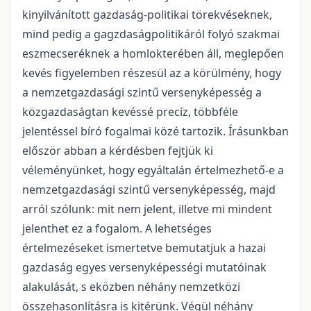
kinyilvánított gazdaság-politikai törekvéseknek,
mind pedig a gagzdaságpolitikáról folyó szakmai
eszmecseréknek a homlokterében áll, meglepően
kevés figyelemben részesül az a körülmény, hogy
a nemzetgazdasági szintű versenyképesség a
közgazdaságtan kevéssé precíz, többféle
jelentéssel bíró fogalmai közé tartozik. Írásunkban
először abban a kérdésben fejtjük ki
véleményünket, hogy egyáltalán értelmezhető-e a
nemzetgazdasági szintű versenyképesség, majd
arról szólunk: mit nem jelent, illetve mi mindent
jelenthet ez a fogalom. A lehetséges
értelmezéseket ismertetve bemutatjuk a hazai
gazdaság egyes versenyképességi mutatóinak
alakulását, s eközben néhány nemzetközi
összehasonlításra is kitérünk. Végül néhány