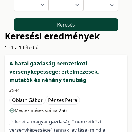
Keresés
Keresési eredmények
1 - 1 a 1 tételből
A hazai gazdaság nemzetközi
versenyképessége: értelmezések,
mutatók és néhány tanulság
20-41
Oblath Gábor
Pénzes Petra
256
Megtekintések száma:
Jóllehet a magyar gazdaság " nemzetközi
versenyképessége" (annak javítása) mind a