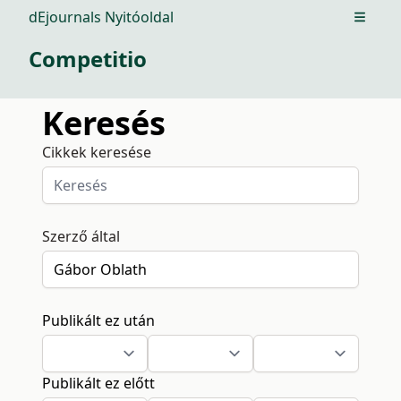
dEjournals Nyitóoldal
Open m
Competitio
Keresés
Cikkek keresése
Szerző által
Publikált ez után
Publikált ez előtt