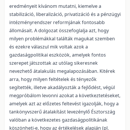
eredményeit kívánom mutatni, kiemelve a
stabilizáció, liberalizáció, privatizáció és a pénzügyi
intézményrendszer reformjának fontosabb
állomásait. A dolgozat összefoglalja azt, hogy
milyen problémákkal találták magukat szemben
és ezekre válaszul mik voltak azok a
gazdaságpolitikai eszközök, amelyek fontos
szerepet játszottak az utólag sikeresnek
nevezhető átalakulás megalapozásában. Kitérek
arra, hogy milyen feltételek és tényezők
segítették, illetve akadályozták a fejlődést, végül
megpróbálom levonni azokat a következtetéseket,
amelyek azt az előzetes feltevést igazolják, hogy a
tankönyvszerű átalakítást levezénylő Észtország
valóban a következetes gazdaságpolitikának
köszönheti-e, hogy az értékelések alapján (pl.