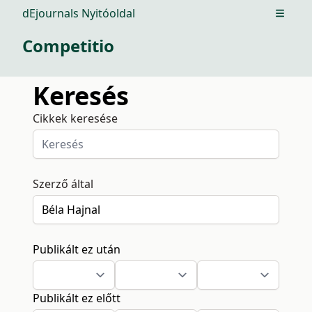
dEjournals Nyitóoldal
Open m
Competitio
Keresés
Cikkek keresése
Szerző által
Publikált ez után
Publikált ez előtt