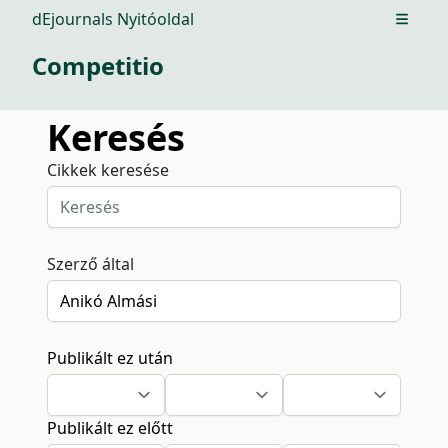
dEjournals Nyitóoldal
Open m
Competitio
Keresés
Cikkek keresése
Szerző által
Publikált ez után
Publikált ez előtt