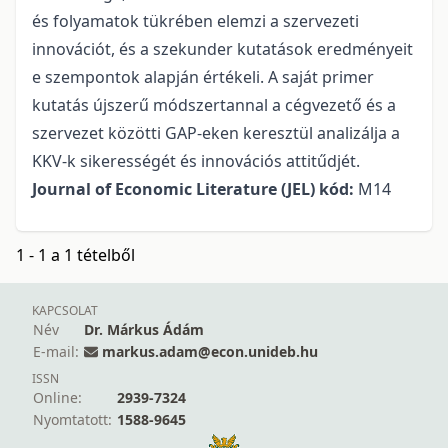
és folyamatok tükrében elemzi a szervezeti
innovációt, és a szekunder kutatások eredményeit
e szempontok alapján értékeli. A saját primer
kutatás újszerű módszertannal a cégvezető és a
szervezet közötti GAP-eken keresztül analizálja a
KKV-k sikerességét és innovációs attitűdjét.
Journal of Economic Literature (JEL) kód:
M14
1 - 1 a 1 tételből
KAPCSOLAT
Név
Dr. Márkus Ádám
E-mail:
markus.adam@econ.unideb.hu
ISSN
Online:
2939-7324
Nyomtatott:
1588-9645