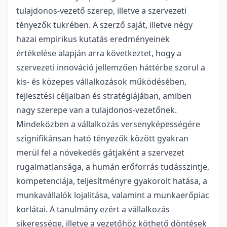
tulajdonos-vezető szerep, illetve a szervezeti
tényezők tükrében. A szerző saját, illetve négy
hazai empirikus kutatás eredményeinek
értékelése alapján arra következtet, hogy a
szervezeti innováció jellemzően háttérbe szorul a
kis- és közepes vállalkozások működésében,
fejlesztési céljaiban és stratégiájában, amiben
nagy szerepe van a tulajdonos-vezetőnek.
Mindeközben a vállalkozás versenyképességére
szignifikánsan ható tényezők között gyakran
merül fel a növekedés gátjaként a szervezet
rugalmatlansága, a humán erőforrás tudásszintje,
kompetenciája, teljesítményre gyakorolt hatása, a
munkavállalók lojalitása, valamint a munkaerőpiac
korlátai. A tanulmány ezért a vállalkozás
sikeressége, illetve a vezetőhöz köthető döntések