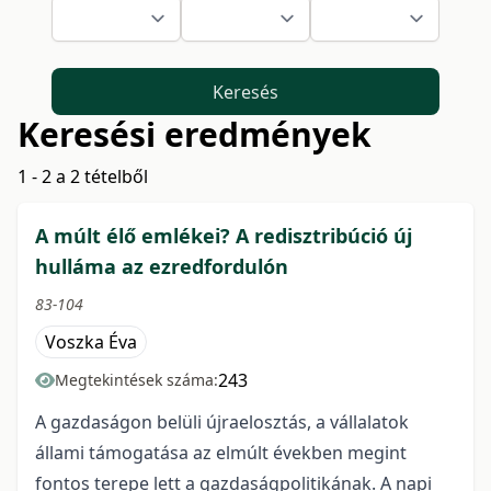
Keresés
Keresési eredmények
1 - 2 a 2 tételből
A múlt élő emlékei? A redisztribúció új
hulláma az ezredfordulón
83-104
Voszka Éva
243
Megtekintések száma:
A gazdaságon belüli újraelosztás, a vállalatok
állami támogatása az elmúlt években megint
fontos terepe lett a gazdaságpolitikának. A napi