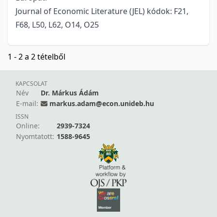
Journal of Economic Literature (JEL) kódok: F21,
F68, L50, L62, O14, O25
1 - 2 a 2 tételből
KAPCSOLAT
Név
Dr. Márkus Ádám
E-mail:
markus.adam@econ.unideb.hu
ISSN
Online:
2939-7324
Nyomtatott:
1588-9645