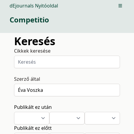
dEjournals Nyitóoldal
Open m
Competitio
Keresés
Cikkek keresése
Szerző által
Publikált ez után
Publikált ez előtt