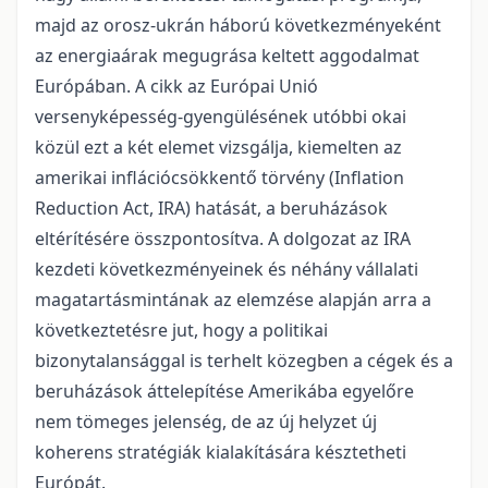
majd az orosz-ukrán háború következményeként
az energiaárak megugrása keltett aggodalmat
Európában. A cikk az Európai Unió
versenyképesség-gyengülésének utóbbi okai
közül ezt a két elemet vizsgálja, kiemelten az
amerikai inflációcsökkentő törvény (Inflation
Reduction Act, IRA) hatását, a beruházások
eltérítésére összpontosítva. A dolgozat az IRA
kezdeti következményeinek és néhány vállalati
magatartásmintának az elemzése alapján arra a
következtetésre jut, hogy a politikai
bizonytalansággal is terhelt közegben a cégek és a
beruházások áttelepítése Amerikába egyelőre
nem tömeges jelenség, de az új helyzet új
koherens stratégiák kialakítására késztetheti
Európát.