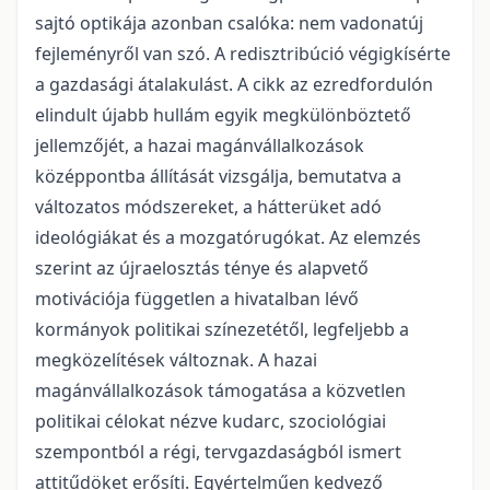
sajtó optikája azonban csalóka: nem vadonatúj
fejleményről van szó. A redisztribúció végigkísérte
a gazdasági átalakulást. A cikk az ezredfordulón
elindult újabb hullám egyik megkülönböztető
jellemzőjét, a hazai magánvállalkozások
középpontba állítását vizsgálja, bemutatva a
változatos módszereket, a hátterüket adó
ideológiákat és a mozgatórugókat. Az elemzés
szerint az újraelosztás ténye és alapvető
motivációja független a hivatalban lévő
kormányok politikai színezetétől, legfeljebb a
megközelítések változnak. A hazai
magánvállalkozások támogatása a közvetlen
politikai célokat nézve kudarc, szociológiai
szempontból a régi, tervgazdaságból ismert
attitűdöket erősíti. Egyértelműen kedvező