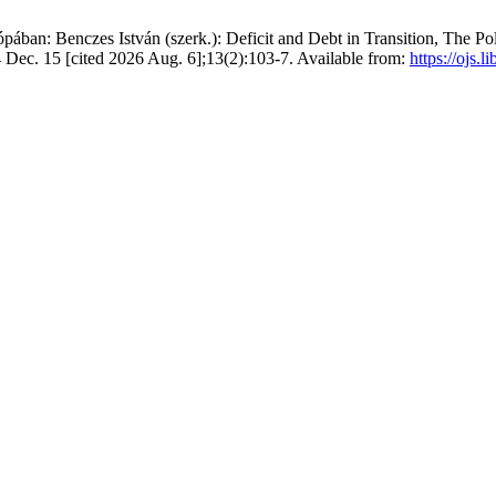
ában: Benczes István (szerk.): Deficit and Debt in Transition, The Po
 Dec. 15 [cited 2026 Aug. 6];13(2):103-7. Available from:
https://ojs.