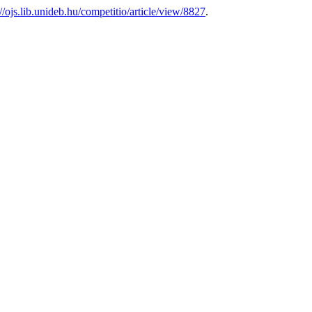
://ojs.lib.unideb.hu/competitio/article/view/8827
.