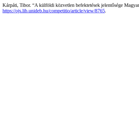
Kárpáti, Tibor. “A külföldi közvetlen befektetések jelentősége Mag
https://ojs.lib.unideb.hu/competitio/article/view/8765
.