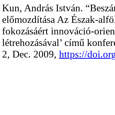
Kun, András István. “Beszá
előmozdítása Az Észak-alfö
fokozásáért innováció-orient
létrehozásával’ című konfer
2, Dec. 2009,
https://doi.o