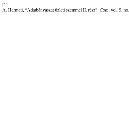
[1]
A. Harmati, “Adatbányászat üzleti szemmel II. rész”,
Com
, vol. 9, n