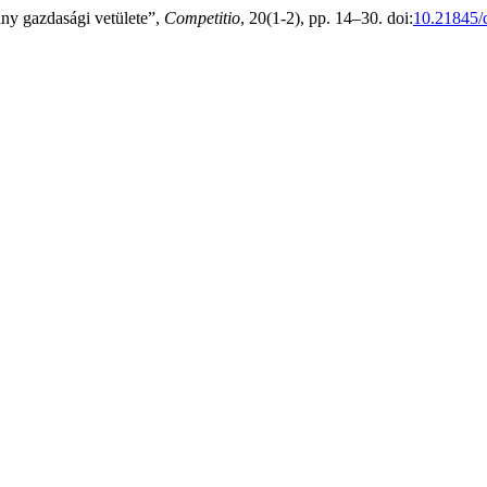
ny gazdasági vetülete”,
Competitio
, 20(1-2), pp. 14–30. doi:
10.21845/