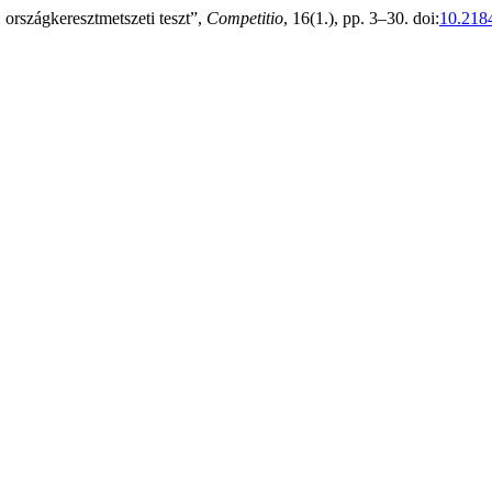
 országkeresztmetszeti teszt”,
Competitio
, 16(1.), pp. 3–30. doi:
10.218