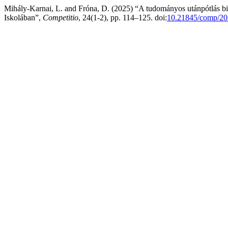
Mihály-Karnai, L. and Fróna, D. (2025) “A tudományos utánpótlás b
Iskolában”,
Competitio
, 24(1-2), pp. 114–125. doi:
10.21845/comp/20