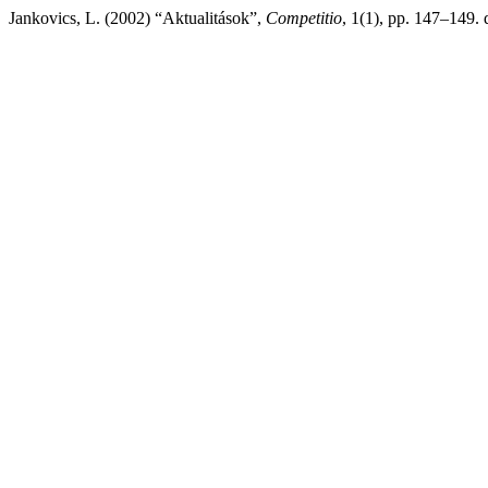
Jankovics, L. (2002) “Aktualitások”,
Competitio
, 1(1), pp. 147–149. 