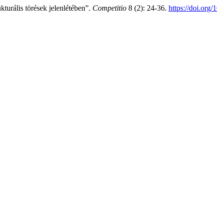
turális törések jelenlétében”.
Competitio
8 (2): 24-36.
https://doi.org