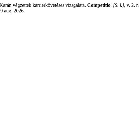
án végzettek karrierkövetéses vizsgálata.
Competitio
,
[S. l.]
, v. 2,
 9 aug. 2026.