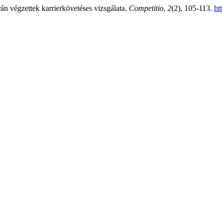
 végzettek karrierkövetéses vizsgálata.
Competitio
,
2
(2), 105-113.
ht