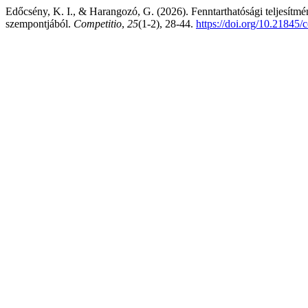
Edőcsény, K. I., & Harangozó, G. (2026). Fenntarthatósági teljesítmén
szempontjából.
Competitio
,
25
(1-2), 28-44.
https://doi.org/10.21845