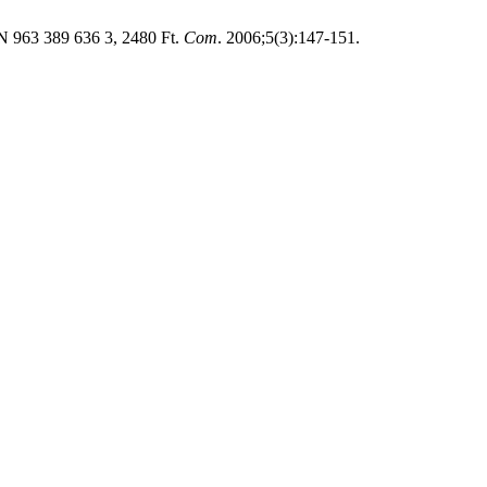
BN 963 389 636 3, 2480 Ft.
Com
. 2006;5(3):147-151.