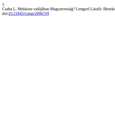
1.
Csaba L. Mekkora valójában Magyarország? Lengyel László: Illeszked
doi:
10.21845/comp/2006/3/9