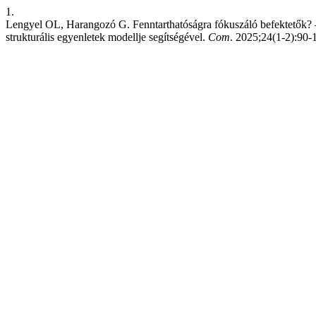
1.
Lengyel OL, Harangozó G. Fenntarthatóságra fókuszáló befektetők? 
strukturális egyenletek modellje segítségével.
Com
. 2025;24(1-2):90-1