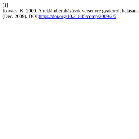
[1]
Kovács, K. 2009. A reklámberuházások versenyre gyakorolt hatásának
(Dec. 2009). DOI:
https://doi.org/10.21845/comp/2009/2/5
.