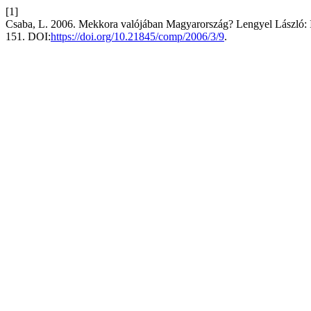
[1]
Csaba, L. 2006. Mekkora valójában Magyarország? Lengyel László: Il
151. DOI:
https://doi.org/10.21845/comp/2006/3/9
.