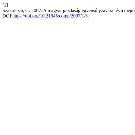
[1]
Szakolczai, G. 2007. A magyar gazdaság egyensúlyzavarai és a megol
DOI:
https://doi.org/10.21845/comp/2007/1/5
.