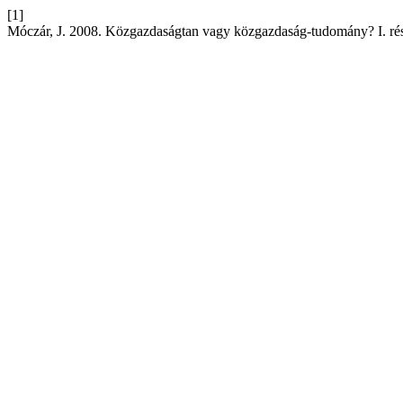
[1]
Móczár, J. 2008. Közgazdaságtan vagy közgazdaság-tudomány? I. rés