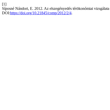
[1]
Síposné Nándori, E. 2012. Az elszegényedés térökonómiai vizsgálat
DOI:
https://doi.org/10.21845/comp/2012/2/4
.