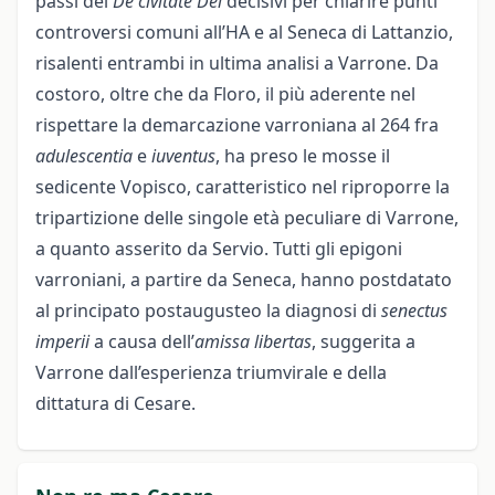
passi del
De civitate Dei
decisivi per chiarire punti
controversi comuni all’HA e al Seneca di Lattanzio,
risalenti entrambi in ultima analisi a Varrone. Da
costoro, oltre che da Floro, il più aderente nel
rispettare la demarcazione varroniana al 264 fra
adulescentia
e
iuventus
, ha preso le mosse il
sedicente Vopisco, caratteristico nel riproporre la
tripartizione delle singole età peculiare di Varrone,
a quanto asserito da Servio. Tutti gli epigoni
varroniani, a partire da Seneca, hanno postdatato
al principato postaugusteo la diagnosi di
senectus
imperii
a causa dell’
amissa libertas
, suggerita a
Varrone dall’esperienza triumvirale e della
dittatura di Cesare.