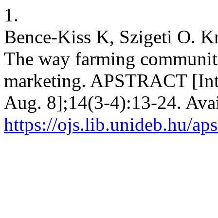
1.
Bence-Kiss K, Szigeti O. K
The way farming communitie
marketing. APSTRACT [Inte
Aug. 8];14(3-4):13-24. Avai
https://ojs.lib.unideb.hu/ap