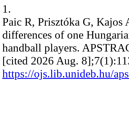
1.
Paic R, Prisztóka G, Kajos A
differences of one Hungari
handball players. APSTRAC
[cited 2026 Aug. 8];7(1):11
https://ojs.lib.unideb.hu/ap