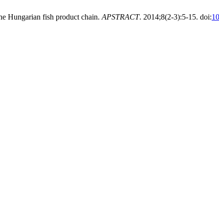
n the Hungarian fish product chain.
APSTRACT
. 2014;8(2-3):5-15. doi:
1