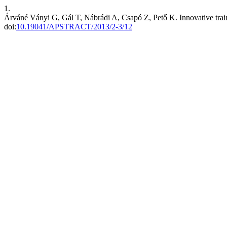
1.
Árváné Ványi G, Gál T, Nábrádi A, Csapó Z, Pető K. Innovative trai
doi:
10.19041/APSTRACT/2013/2-3/12