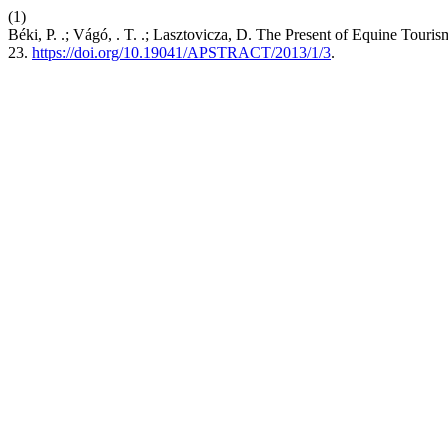
(1)
Béki, P. .; Vágó, . T. .; Lasztovicza, D. The Present of Equine Touri
23.
https://doi.org/10.19041/APSTRACT/2013/1/3
.