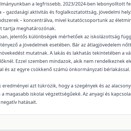
lmányunkban a legfrissebb, 2023/2024-ben lebonyolított f
gazdasági aktivitás és foglalkoztatottság, jövedelmi helyz
ndszerek – koncentrálva, mivel kutatócsoportunk az életm
at tartja meghatározónak.
sban, jelentős különbségek mérhetőek az iskolázottság fü
tényező a jövedelmek esetében. Bár az átlagjövedelem nőtt
 növekedést mutatnak. A lakás és lakhatás tekintetében a
lőknél. Ezzel szemben mindazok, akik nem rendelkeznek el
kal és az egyre csökkenő számú önkormányzati bérlakással.
redményei azt tükrözik, hogy a szegények és az alacsony 
a magasabb iskolai végzettségűeké. Az anyagi és kapcsolat
negatív hatásait.