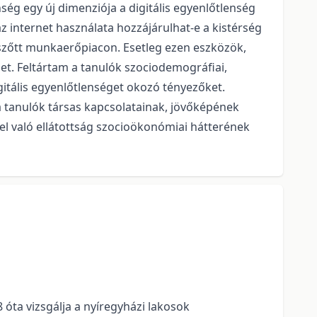
ég egy új dimenziója a digitális egyenlőtlenség
 internet használata hozzájárulhat-e a kistérség
 átszőtt munkaerőpiacon. Esetleg ezen eszközök,
t. Feltártam a tanulók szociodemográfiai,
igitális egyenlőtlenséget okozó tényezőket.
 a tanulók társas kapcsolatainak, jövőképének
l való ellátottság szocioökonómiai hátterének
ta vizsgálja a nyíregyházi lakosok