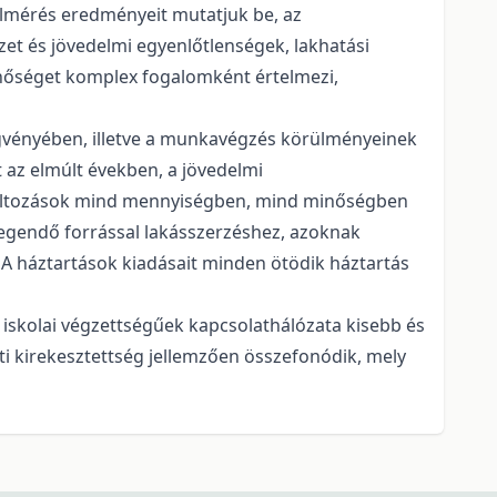
elmérés eredményeit mutatjuk be, az
et és jövedelmi egyenlőtlenségek, lakhatási
inőséget komplex fogalomként értelmezi,
ggvényében, illetve a munkavégzés körülményeinek
 az elmúlt években, a jövedelmi
 változások mind mennyiségben, mind minőségben
egendő forrással lakásszerzéshez, azoknak
 A háztartások kiadásait minden ötödik háztartás
iskolai végzettségűek kapcsolathálózata kisebb és
i kirekesztettség jellemzően összefonódik, mely