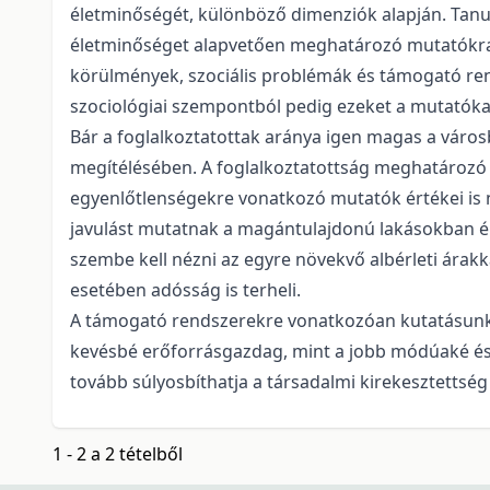
életminőségét, különböző dimenziók alapján. Tanu
életminőséget alapvetően meghatározó mutatókra – 
körülmények, szociális problémák és támogató re
szociológiai szempontból pedig ezeket a mutatók
Bár a foglalkoztatottak aránya igen magas a váro
megítélésében. A foglalkoztatottság meghatározó 
egyenlőtlenségekre vonatkozó mutatók értékei is
javulást mutatnak a magántulajdonú lakásokban é
szembe kell nézni az egyre növekvő albérleti árak
esetében adósság is terheli.
A támogató rendszerekre vonatkozóan kutatásunk e
kevésbé erőforrásgazdag, mint a jobb módúaké és 
tovább súlyosbíthatja a társadalmi kirekesztettség 
1 - 2 a 2 tételből