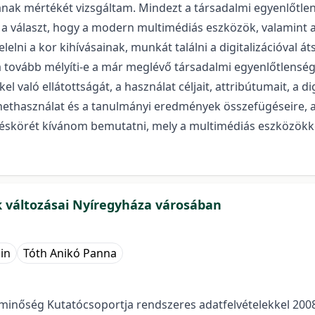
ak mértékét vizsgáltam. Mindezt a társadalmi egyenlőtlens
a választ, hogy a modern multimédiás eszközök, valamint az
lelni a kor kihívásainak, munkát találni a digitalizációval
 tovább mélyíti-e a már meglévő társadalmi egyenlőtlensége
 való ellátottságát, a használat céljait, attribútumait, a d
ternethasználat és a tanulmányi eredmények összefügéseire,
déskörét kívánom bemutatni, mely a multimédiás eszközökke
 változásai Nyíregyháza városában
in
Tóth Anikó Panna
nőség Kutatócsoportja rendszeres adatfelvételekkel 2008 ó