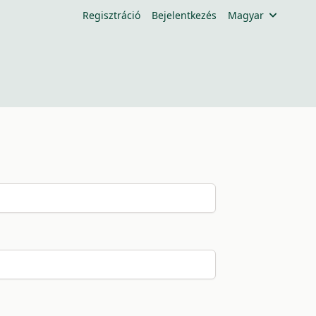
Regisztráció
Bejelentkezés
Magyar