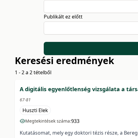
Publikált ez előtt
Keresési eredmények
1 - 2 a 2 tételből
A digitális egyenlőtlenség vizsgálata a tá
67-81
Huszti Elek
933
Megtekintések száma:
Kutatásomat, mely egy doktori tézis része, a Bere