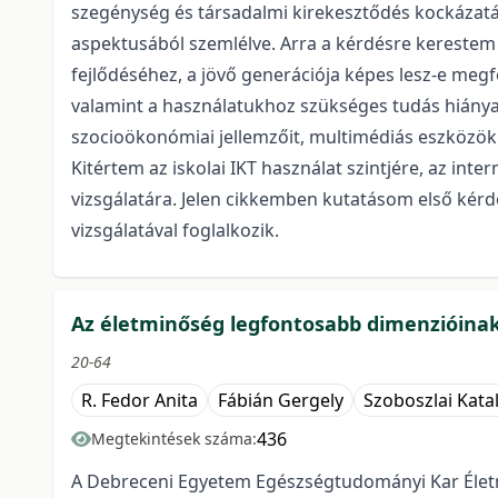
szegénység és társadalmi kirekesztődés kockázatán
aspektusából szemlélve. Arra a kérdésre kerestem 
fejlődéséhez, a jövő generációja képes lesz-e megfe
valamint a használatukhoz szükséges tudás hiánya
szocioökonómiai jellemzőit, multimédiás eszközökkel
Kitértem az iskolai IKT használat szintjére, az in
vizsgálatára. Jelen cikkemben kutatásom első kér
vizsgálatával foglalkozik.
Az életminőség legfontosabb dimenzióinak
20-64
R. Fedor Anita
Fábián Gergely
Szoboszlai Katal
436
Megtekintések száma:
A Debreceni Egyetem Egészségtudományi Kar Életmi