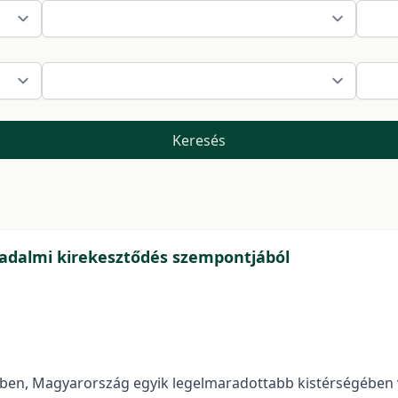
Keresés
rsadalmi kirekesztődés szempontjából
gben, Magyarország egyik legelmaradottabb kistérségében v