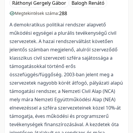
Ráthonyi Gergely Gábor
Balogh Renátó
288
Megtekintések száma:
A demokratikus politikai rendszer alapvető
működési egységei a plurális tevékenységű civil
szervezetek. A hazai rendszerváltást követően
jelentős számban megjelenő, alulról szerveződő
klasszikus civil szervezeti szféra sajátossága a
támogatásokkal történő erős
összefüggés/függőség. 2003-ban jelent meg a
szervezetek nagyobb körét átfogó, pályázati alapú
támogatási rendszer, a Nemzeti Civil Alap (NCA)
mely mára Nemzeti Együttműködési Alap (NEA)
elnevezéssel a szféra szervezeteinek közel 10%-át
támogatja, éves működési és programszerű
tevékenységek finanszírozásával. A kezdetek óta
jelentősen átalakult ez a rendszer, és mára,