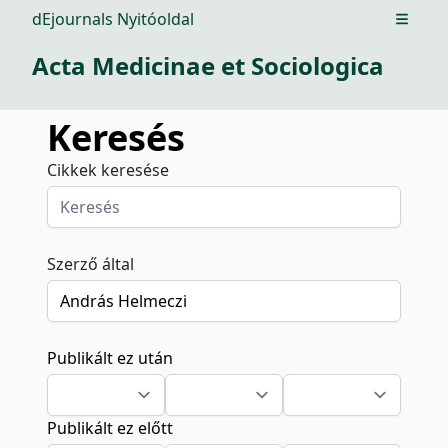
dEjournals Nyitóoldal
Open m
Acta Medicinae et Sociologica
Keresés
Cikkek keresése
Szerző által
Publikált ez után
Publikált ez előtt