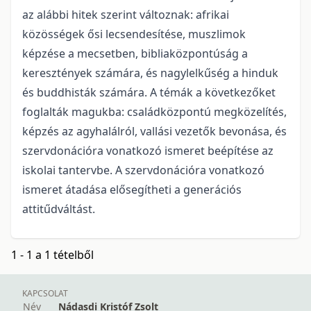
az alábbi hitek szerint változnak: afrikai
közösségek ősi lecsendesítése, muszlimok
képzése a mecsetben, bibliaközpontúság a
keresztények számára, és nagylelkűség a hinduk
és buddhisták számára. A témák a következőket
foglalták magukba: családközpontú megközelítés,
képzés az agyhalálról, vallási vezetők bevonása, és
szervdonációra vonatkozó ismeret beépítése az
iskolai tantervbe. A szervdonációra vonatkozó
ismeret átadása elősegítheti a generációs
attitűdváltást.
1 - 1 a 1 tételből
KAPCSOLAT
Név
Nádasdi Kristóf Zsolt