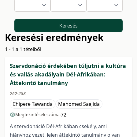
Keresés
Keresési eredmények
1 - 1 a 1 tételből
Szervdonáció érdekében túljutni a kultúra
és vallás akadályain Dél-Afrikában:
Áttekintő tanulmány
262-288
Chipere Tawanda
Mahomed Saajida
72
Megtekintések száma:
A szervdonáció Dél-Afrikában csekély, ami
hiányhoz vezet. Jelen áttekintő tanulmány olyan