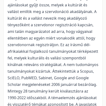
ajánlásokat gyűjt össze, melyek a kultúrát és
vallást említik meg a szervdonáció akadályának. A
kultúrát és a vallást nevezik meg akadályozó
tényezőként a szervdonor regisztráció kapcsán,
ami talán magyarázatot ad arra, hogy vágyaival
ellentétben az egyén miért vonakodik attól, hogy
szervdonornak regisztráljon. Ez az írásmű dél-
afrikaiakkal foglalkozó tanulmányokat térképezett
fel, melyek kulturális és vallási szempontból
kínálnak releváns stratégiákat. A nem tudományos
tanulmányokat kizártuk. Áttekintettük a Scopus,
SciELO, PubMED, Sabinet, Google and Google
Scholar megjelenéseket 2006 januárral bezárólag.
Mintegy 28 tanulmány került kiválasztásra az
1990-2022 időszakból. A témaelemzés ajánlásokat
és visszatérő témákat azonosított be. A javaslatok