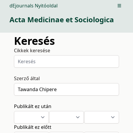
dEjournals Nyitóoldal
Open m
Acta Medicinae et Sociologica
Keresés
Cikkek keresése
Szerző által
Publikált ez után
Publikált ez előtt