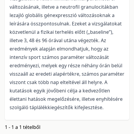
változásának, illetve a neutrofil granulocitákban
lezajló globális génexpresszió változásoknak a
leírására összpontosulnak. Ezeket a vizsgálatokat
közvetlenül a fizikai terhelés előtt („baseline”),
illetve 3, 48 és 96 órával utána végezték. Az
eredmények alapján elmondhatjuk, hogy az
intenzív sport számos paraméter változását
eredményezi, melyek egy része néhány órán belül
visszaáll az eredeti alapértékre, számos paraméter
viszont csak több nap elteltével áll helyre. A
kutatások egyik jövőbeni célja a kedvezőtlen
élettani hatások megelőzésére, illetve enyhítésére
szolgáló táplálékkiegészítők kifejlesztése.
1 - 1 a 1 tételből