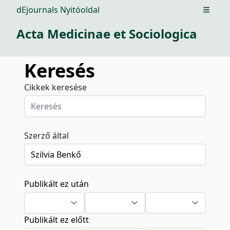
dEjournals Nyitóoldal
Open m
Acta Medicinae et Sociologica
Keresés
Cikkek keresése
Szerző által
Publikált ez után
Publikált ez előtt