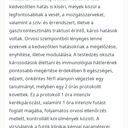
kedvezőtlen hatás is kíséri, melyek közül a
legfontosabbak a vesét, a mozgásszerveket,
valamint a szív- és érrendszert, illetve a
gasztrointesztinális traktust érintő, káros hatások
voltak. Orvosi szempontból lényeges lenne
ezeknek a kedvezőtlen hatásoknak a megelőzése,
enyhítése, illetve modulálása. A testedzés okozta
károsodások élettani és immunológiai hátterének
pontosabb megértése érdekében 8 egészséges,
edzett, önkéntes férfi alanyon végeztek egy
tanulmányt, melyben egy 2 órás protokollt
követtek. Ez a protokoll 1 óra intenzív
kerékpározást, valamint 1 óra intenzív futást
foglalt magába, folyamatos orvosi ellenőrzés
mellett, kontrollált körülmények között. A
vizsgálatok a futók klinikai kémiai paraméterei