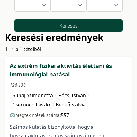
Keresés
Keresési eredmények
1 - 1 a 1 tételből
Az extrém fizikai aktivitás élettani és
immunológiai hatásai
126-138
Suhaj Szimonetta
Pócsi István
Csernoch László
Benkő Szilvia
557
Megtekintések száma:
Számos kutatás bizonyította, hogy a
hosszútávfutást sajnos számos átmeneti,