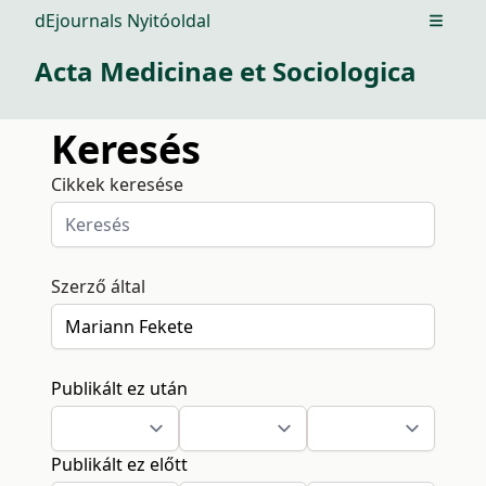
dEjournals Nyitóoldal
Open m
Acta Medicinae et Sociologica
Keresés
Cikkek keresése
Szerző által
Publikált ez után
Publikált ez előtt