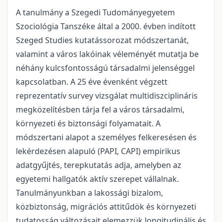
A tanulmány a Szegedi Tudományegyetem
Szociológia Tanszéke által a 2000. évben indított
Szeged Studies kutatássorozat módszertanát,
valamint a város lakóinak véleményét mutatja be
néhány kulcsfontosságú társadalmi jelenséggel
kapcsolatban. A 25 éve évenként végzett
reprezentatív survey vizsgálat multidiszciplináris
megközelítésben tárja fel a város társadalmi,
környezeti és biztonsági folyamatait. A
módszertani alapot a személyes felkeresésen és
lekérdezésen alapuló (PAPI, CAPI) empirikus
adatgyűjtés, terepkutatás adja, amelyben az
egyetemi hallgatók aktív szerepet vállalnak.
Tanulmányunkban a lakossági bizalom,
közbiztonság, migrációs attitűdök és környezeti
tudatosság változásait elemezzük longitudinális és