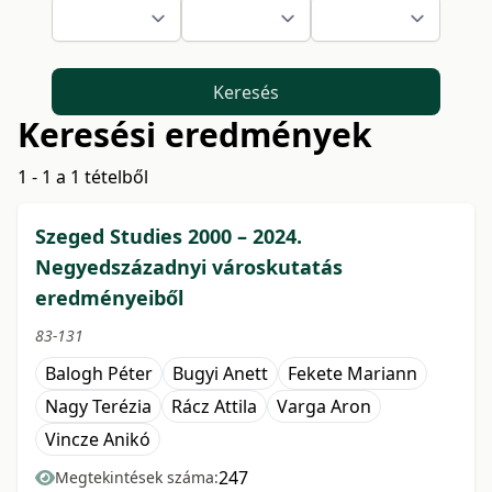
Keresés
Keresési eredmények
1 - 1 a 1 tételből
Szeged Studies 2000 – 2024.
Negyedszázadnyi városkutatás
eredményeiből
83-131
Balogh Péter
Bugyi Anett
Fekete Mariann
Nagy Terézia
Rácz Attila
Varga Aron
Vincze Anikó
247
Megtekintések száma: