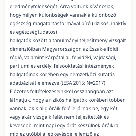
eredménytelenségét. Arra voltunk kíváncsiak,
hogy milyen különbségek vannak a különböző
egészség-magatartásformával bíró (rizikós, inaktív
és egészségtudatos)
hallgatók között a tanulmányi teljesítmény vizsgált
dimenzióiban Magyarországon az Észak-alföldi
régió, valamint kárpátaljai, felvidéki, vajdasági,
partiumi és erdélyi felsőoktatási intézmények
hallgatóinak körében egy nemzetközi kutatás
adatbázisát elemezve (IESA 2015; N=2017).
Előzetes feltételezéseinkkel összhangban azt
láthatjuk, hogy a rizikós hallgatók körében többen
vannak, akik alig óráik felére járnak be, egy-két,
vagy akár vizsgáik felét nem teljesítették és
kevesebb, mint napi egy órát készülnek óráikra,
míg ez utóbbi a legkevésbé jellemző az