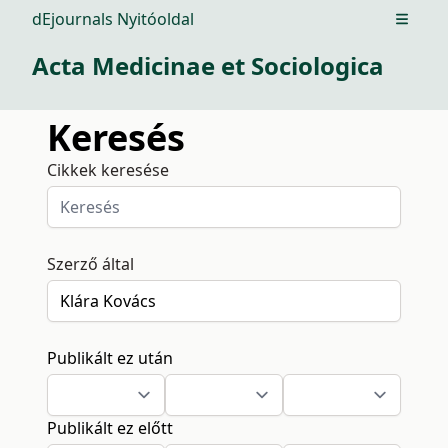
dEjournals Nyitóoldal
Open m
Acta Medicinae et Sociologica
Keresés
Cikkek keresése
Szerző által
Publikált ez után
Publikált ez előtt