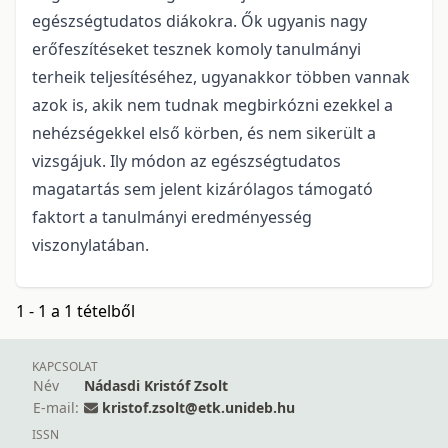
egészségtudatos diákokra. Ők ugyanis nagy
erőfeszítéseket tesznek komoly tanulmányi
terheik teljesítéséhez, ugyanakkor többen vannak
azok is, akik nem tudnak megbirkózni ezekkel a
nehézségekkel első körben, és nem sikerült a
vizsgájuk. Ily módon az egészségtudatos
magatartás sem jelent kizárólagos támogató
faktort a tanulmányi eredményesség
viszonylatában.
1 - 1 a 1 tételből
KAPCSOLAT
Név
Nádasdi Kristóf Zsolt
E-mail:
kristof.zsolt@etk.unideb.hu
ISSN